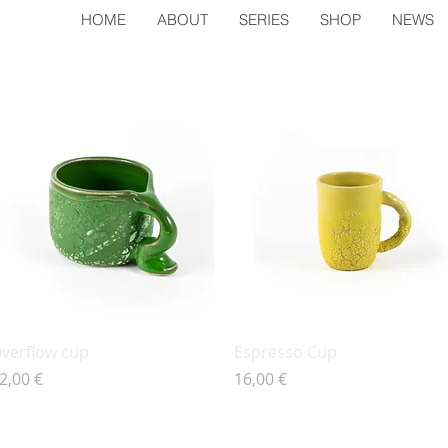
HOME
ABOUT
SERIES
SHOP
NEWS
Vista rápida
Vista rápida
verflow cup
Espresso Cup
recio
Precio
2,00 €
16,00 €